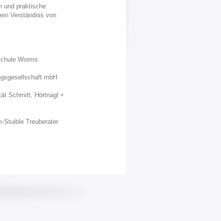
n und praktische
mein Verständnis von
schule Worms
ungsgesellschaft mbH
tät Schmitt, Hörtnagl +
m-Stuible Treuberater